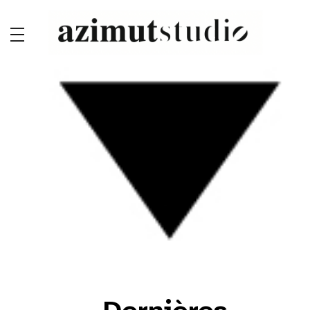
[rev_slider_vc alias= »Accueil-V1″]